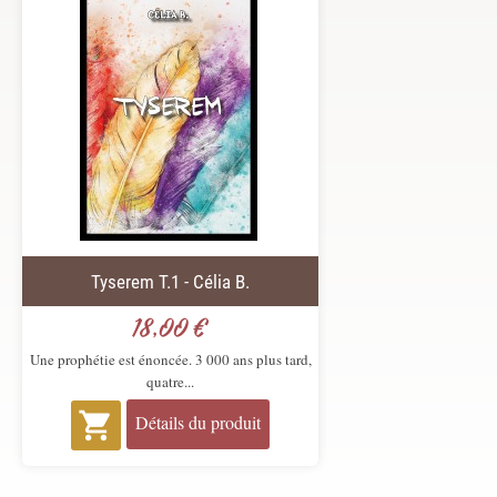
Tyserem T.1 - Célia B.
18,00 €
Prix
Une prophétie est énoncée. 3 000 ans plus tard,
quatre...

Détails du produit