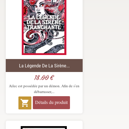
La Légende De La Sirène...
18,00 €
Prix
Ailec est possédée par un démon. Afin de s’en
débarrasser,...

Détails du produit