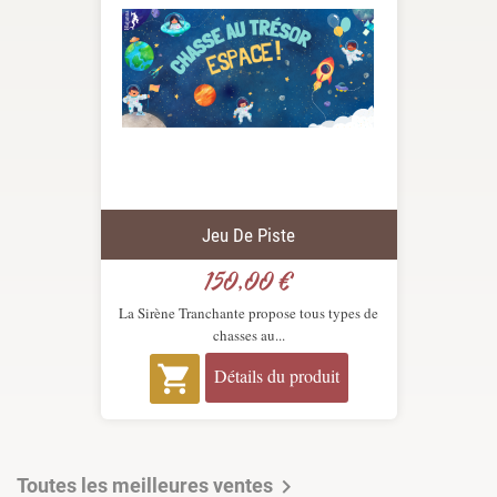
Jeu De Piste
150,00 €
Prix
La Sirène Tranchante propose tous types de
chasses au...

Détails du produit
Toutes les meilleures ventes
