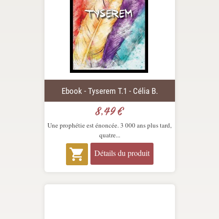
Ebook - Tyserem T.1 - Célia B.
8,49 €
Prix
Une prophétie est énoncée. 3 000 ans plus tard,
quatre...

Détails du produit