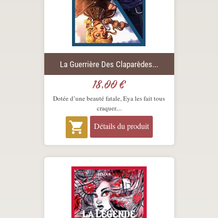
La Guerrière Des Claparèdes...
18,00 €
Prix
Dotée d’une beauté fatale, Eya les fait tous
craquer....

Détails du produit