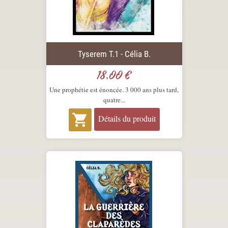
Tyserem T.1 - Célia B.
18,00 €
Prix
Une prophétie est énoncée. 3 000 ans plus tard,
quatre...

Détails du produit