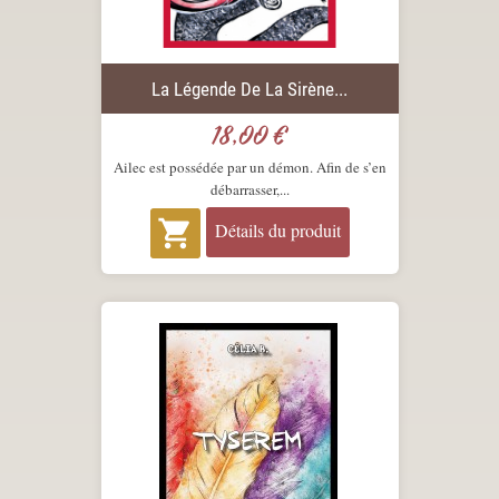
La Légende De La Sirène...
18,00 €
Prix
Ailec est possédée par un démon. Afin de s’en
débarrasser,...

Détails du produit