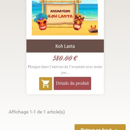
Koh Lanta
580,00 €
Prix
Plongez dans l’univers de l’aventure avec notre
jeu...

Détails du produit
Affichage 1-1 de 1 article(s)
Retour en haut