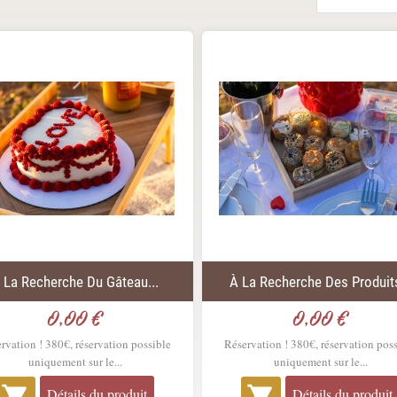
 La Recherche Du Gâteau...
À La Recherche Des Produits
0,00 €
0,00 €
Prix
Prix
rvation ! 380€, réservation possible
Réservation ! 380€, réservation pos
uniquement sur le...
uniquement sur le...


Détails du produit
Détails du produit