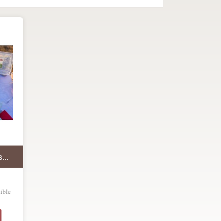
...
sible