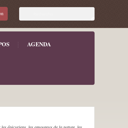
on

POS
AGENDA
les épicuriens, les amoureux de la nature, les